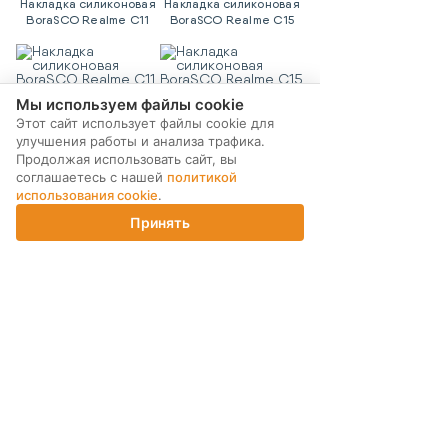
Накладка силиконовая
Накладка силиконовая
BoraSCO Realme C11
BoraSCO Realme C15
Clear
Clear
Мы используем файлы cookie
Этот сайт использует файлы cookie для
240 ₽
240 ₽
улучшения работы и анализа трафика.
КУПИТЬ
КУПИТЬ
Продолжая использовать сайт, вы
соглашаетесь с нашей
политикой
использования cookie
.
Накладка силиконовая
Накладка силиконовая
BoraSCO Realme C21
BoraSCO ZTE Blade A5
Принять
Clear
(2020) Clear
Главная
Каталог
Корзина
Магазины
Войти
240 ₽
240 ₽
КУПИТЬ
КУПИТЬ
Показать еще
24